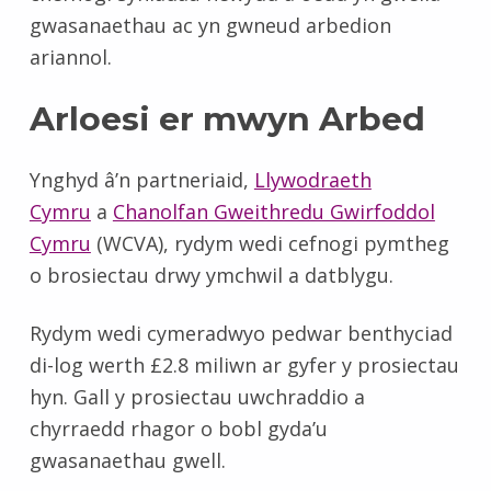
gwasanaethau ac yn gwneud arbedion
ariannol.
Arloesi er mwyn Arbed
Ynghyd â’n partneriaid,
Llywodraeth
Cymru
a
Chanolfan Gweithredu Gwirfoddol
Cymru
(WCVA), rydym wedi cefnogi pymtheg
o brosiectau drwy ymchwil a datblygu.
Rydym wedi cymeradwyo pedwar benthyciad
di-log werth £2.8 miliwn ar gyfer y prosiectau
hyn. Gall y prosiectau uwchraddio a
chyrraedd rhagor o bobl gyda’u
gwasanaethau gwell.