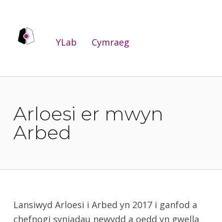
YLab
YLab
Cymraeg
WE ARE THE PUBLIC SERVICES INNOVATION LAB FOR WALES.
Arloesi er mwyn
Arbed
Lansiwyd Arloesi i Arbed yn 2017 i ganfod a
chefnogi syniadau newydd a oedd yn gwella