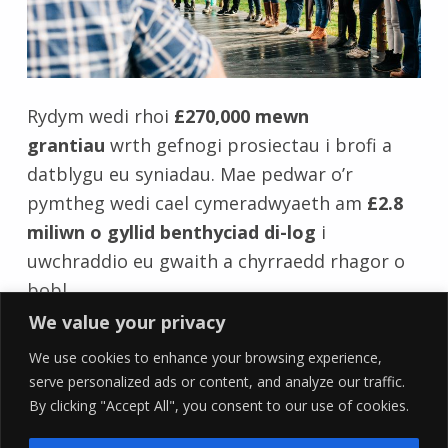
Rydym wedi rhoi
£270,000 mewn
grantiau
wrth gefnogi prosiectau i brofi a
datblygu eu syniadau. Mae pedwar o’r
pymtheg wedi cael cymeradwyaeth am
£2.8
miliwn o gyllid benthyciad di-log
i
uwchraddio eu gwaith a chyrraedd rhagor o
bobl.
Skip back to main navigation
We value your privacy
We use cookies to enhance your browsing experience,
serve personalized ads or content, and analyze our traffic.
By clicking "Accept All", you consent to our use of cookies.
YLab