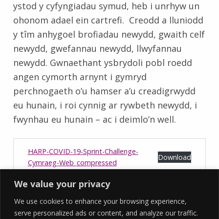
ystod y cyfyngiadau symud, heb i unrhyw un
ohonom adael ein cartrefi. Creodd a lluniodd
y tîm anhygoel brofiadau newydd, gwaith celf
newydd, gwefannau newydd, llwyfannau
newydd. Gwnaethant ysbrydoli pobl roedd
angen cymorth arnynt i gymryd
perchnogaeth o’u hamser a’u creadigrwydd
eu hunain, i roi cynnig ar rywbeth newydd, i
fwynhau eu hunain – ac i deimlo’n well.
HARP-COVID-19-Sprint-Challenge-
Download
Cymraeg-Web_compressed
Skip back to main navigation
We value your privacy
We use cookies to enhance your browsing experience,
serve personalized ads or content, and analyze our traffic.