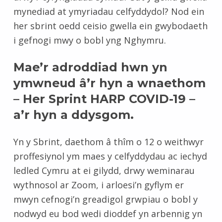
mynediad at ymyriadau celfyddydol? Nod ein
her sbrint oedd ceisio gwella ein gwybodaeth
i gefnogi mwy o bobl yng Nghymru.
Mae’r adroddiad hwn yn
ymwneud â’r hyn a wnaethom
– Her Sprint HARP COVID-19 –
a’r hyn a ddysgom.
Yn y Sbrint, daethom â thîm o 12 o weithwyr
proffesiynol ym maes y celfyddydau ac iechyd
ledled Cymru at ei gilydd, drwy weminarau
wythnosol ar Zoom, i arloesi’n gyflym er
mwyn cefnogi’n greadigol grwpiau o bobl y
nodwyd eu bod wedi dioddef yn arbennig yn