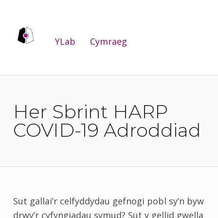
YLab
YLab
Cymraeg
WE ARE THE PUBLIC SERVICES INNOVATION LAB FOR WALES.
Her Sbrint HARP
COVID-19 Adroddiad
Sut gallai’r celfyddydau gefnogi pobl sy’n byw
drwy’r cyfyngiadau symud? Sut y gellid gwella