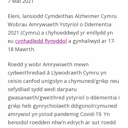
7 Mai 2021
Eleni, lansiodd Cymdeithas Alzheimer Cymru
Wobrau Amrywiaeth Ystyriol o Ddementia
2021 (Cymru) a chyhoeddwyd yr enillydd yn
eu
cynhadledd flynyddol
a gynhaliwyd ar 17-
18 Mawrth.
Roedd y wobr Amrywiaeth mewn
cydweithrediad â Llywodraeth Cymru yn
ceisio canfod unigolyn a chymuned/grŵp neu
sefydliad sydd wedi darparu
gwasanaeth/gweithred ystyriol o ddementia i
grŵp heb gynrychiolaeth ddigonol/cymuned
amrywiol yn ystod pandemig Covid-19. Yn
benodol roedden nhw’n edrych ar sut roedd