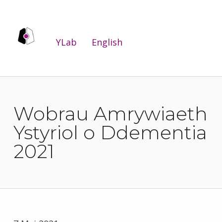
YLab
YLab
English
RYDYM YN GWNEUD BYWYDAU'N WELL DRWY WELLA GWASANAETHAU CYHOEDDUS I'R BOBL SY'N EU DEFNYDDIO A'U DARPARU.
Wobrau Amrywiaeth
Ystyriol o Ddementia
2021