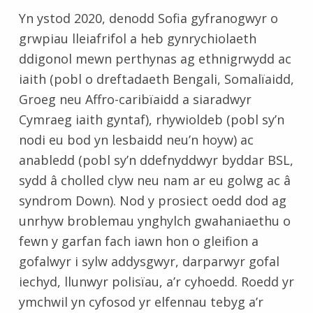
Yn ystod 2020, denodd Sofia gyfranogwyr o
grwpiau lleiafrifol a heb gynrychiolaeth
ddigonol mewn perthynas ag ethnigrwydd ac
iaith (pobl o dreftadaeth Bengali, Somalïaidd,
Groeg neu Affro-caribïaidd a siaradwyr
Cymraeg iaith gyntaf), rhywioldeb (pobl sy’n
nodi eu bod yn lesbaidd neu’n hoyw) ac
anabledd (pobl sy’n ddefnyddwyr byddar BSL,
sydd â cholled clyw neu nam ar eu golwg ac â
syndrom Down). Nod y prosiect oedd dod ag
unrhyw broblemau ynghylch gwahaniaethu o
fewn y garfan fach iawn hon o gleifion a
gofalwyr i sylw addysgwyr, darparwyr gofal
iechyd, llunwyr polisïau, a’r cyhoedd. Roedd yr
ymchwil yn cyfosod yr elfennau tebyg a’r