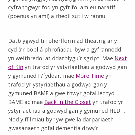
cyfranogwyr fod yn gyfrifol am eu naratif
(poenus yn aml) a rheoli sut i’w rannu.
Datblygwyd tri pherfformiad theatrig ar y
cyd â’r bobl â phrofiadau byw a gyfrannodd
yn weithredol at ddatblygu’r sgript. Mae
Next
of Kin
yn trafod yr ystyriaethau a godwyd gan
y gymuned F/fyddar, mae
More Time
yn
trafod yr ystyriaethau a godwyd gan y
gymuned BAME a gweithwyr gofal iechyd
BAME ac mae
Back in the Closet
yn trafod yr
ystyriaethau a godwyd gan y gymuned HLDT.
Nod y ffilmiau byr yw gwella darpariaeth
gwasanaeth gofal dementia drwy’r