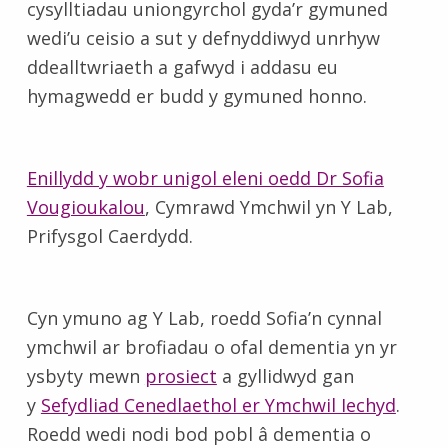
cysylltiadau uniongyrchol gyda’r gymuned
wedi’u ceisio a sut y defnyddiwyd unrhyw
ddealltwriaeth a gafwyd i addasu eu
hymagwedd er budd y gymuned honno.
Enillydd y wobr unigol eleni oedd Dr Sofia
Vougioukalou
, Cymrawd Ymchwil yn Y Lab,
Prifysgol Caerdydd.
Cyn ymuno ag Y Lab, roedd Sofia’n cynnal
ymchwil ar brofiadau o ofal dementia yn yr
ysbyty mewn
prosiect
a gyllidwyd gan
y
Sefydliad Cenedlaethol er Ymchwil Iechyd
.
Roedd wedi nodi bod pobl â dementia o