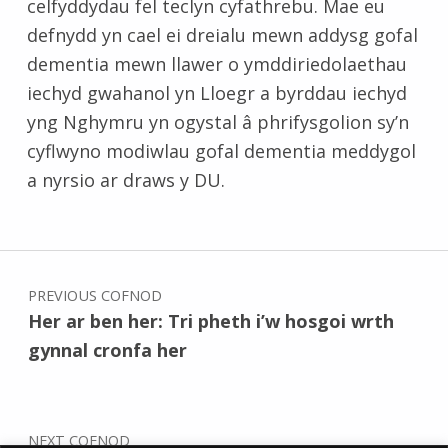
celfyddydau fel teclyn cyfathrebu. Mae eu
defnydd yn cael ei dreialu mewn addysg gofal
dementia mewn llawer o ymddiriedolaethau
iechyd gwahanol yn Lloegr a byrddau iechyd
yng Nghymru yn ogystal â phrifysgolion sy’n
cyflwyno modiwlau gofal dementia meddygol
a nyrsio ar draws y DU.
Skip back to main navigation
Llywio cofnod
PREVIOUS COFNOD
Her ar ben her: Tri pheth i’w hosgoi wrth
gynnal cronfa her
NEXT COFNOD