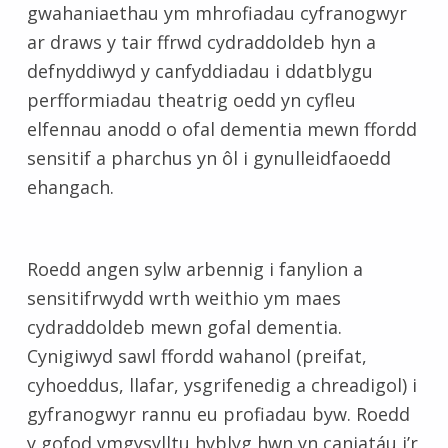
gwahaniaethau ym mhrofiadau cyfranogwyr
ar draws y tair ffrwd cydraddoldeb hyn a
defnyddiwyd y canfyddiadau i ddatblygu
perfformiadau theatrig oedd yn cyfleu
elfennau anodd o ofal dementia mewn ffordd
sensitif a pharchus yn ôl i gynulleidfaoedd
ehangach.
Roedd angen sylw arbennig i fanylion a
sensitifrwydd wrth weithio ym maes
cydraddoldeb mewn gofal dementia.
Cynigiwyd sawl ffordd wahanol (preifat,
cyhoeddus, llafar, ysgrifenedig a chreadigol) i
gyfranogwyr rannu eu profiadau byw. Roedd
y gofod ymgysylltu hyblyg hwn yn caniatáu i’r