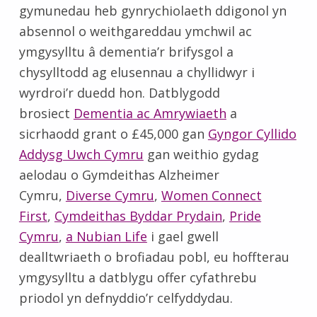
gymunedau heb gynrychiolaeth ddigonol yn
absennol o weithgareddau ymchwil ac
ymgysylltu â dementia’r brifysgol a
chysylltodd ag elusennau a chyllidwyr i
wyrdroi’r duedd hon. Datblygodd
brosiect
Dementia ac Amrywiaeth
a
sicrhaodd grant o £45,000 gan
Gyngor Cyllido
Addysg Uwch Cymru
gan weithio gydag
aelodau o Gymdeithas Alzheimer
Cymru,
Diverse Cymru
,
Women Connect
First
,
Cymdeithas Byddar Prydain
,
Pride
Cymru
,
a Nubian Life
i gael gwell
dealltwriaeth o brofiadau pobl, eu hoffterau
ymgysylltu a datblygu offer cyfathrebu
priodol yn defnyddio’r celfyddydau.