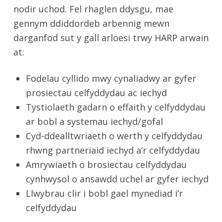
nodir uchod. Fel rhaglen ddysgu, mae
gennym ddiddordeb arbennig mewn
darganfod sut y gall arloesi trwy HARP arwain
at:
Fodelau cyllido mwy cynaliadwy ar gyfer
prosiectau celfyddydau ac iechyd
Tystiolaeth gadarn o effaith y celfyddydau
ar bobl a systemau iechyd/gofal
Cyd-ddealltwriaeth o werth y celfyddydau
rhwng partneriaid iechyd a’r celfyddydau
Amrywiaeth o brosiectau celfyddydau
cynhwysol o ansawdd uchel ar gyfer iechyd
Llwybrau clir i bobl gael mynediad i’r
celfyddydau