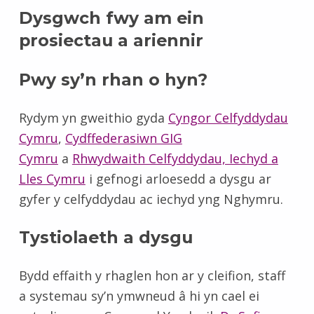
Dysgwch fwy am ein
prosiectau a ariennir
Pwy sy’n rhan o hyn?
Rydym yn gweithio gyda
Cyngor Celfyddydau
Cymru
,
Cydffederasiwn GIG
Cymru
a
Rhwydwaith Celfyddydau, Iechyd a
Lles Cymru
i gefnogi arloesedd a dysgu ar
gyfer y celfyddydau ac iechyd yng Nghymru.
Tystiolaeth a dysgu
Bydd effaith y rhaglen hon ar y cleifion, staff
a systemau sy’n ymwneud â hi yn cael ei