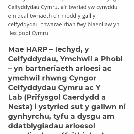
Celfyddydau Cymru, a’r bwriad yw cynyddu
ein dealltwriaeth o’r modd y gall y
celfyddydau chwarae rhan fwy blaenllaw yn
lles pobl Cymru.
Mae HARP – Iechyd, y
Celfyddydau, Ymchwil a Phobl
– yn bartneriaeth arloesi ac
ymchwil rhwng Cyngor
Celfyddydau Cymru ac Y
Lab
(Prifysgol Caerdydd a
Nesta) i ystyried sut y gallwn ni
gynhyrchu, tyfu a dysgu am
ddatblygiadau arloesol