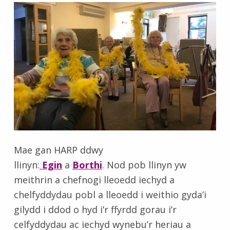
Mae gan HARP ddwy
llinyn:
Egin
a
Borthi
. Nod pob llinyn yw
meithrin a chefnogi lleoedd iechyd a
chelfyddydau pobl a lleoedd i weithio gyda’i
gilydd i ddod o hyd i’r ffyrdd gorau i’r
celfyddydau ac iechyd wynebu’r heriau a