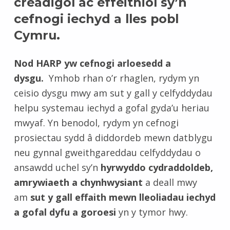
creadigol ac effeithiol sy’n
cefnogi iechyd a lles pobl
Cymru.
Nod HARP yw cefnogi arloesedd a
dysgu.
Ymhob rhan o’r rhaglen, rydym yn
ceisio dysgu mwy am sut y gall y celfyddydau
helpu systemau iechyd a gofal gyda’u heriau
mwyaf. Yn benodol, rydym yn cefnogi
prosiectau sydd â diddordeb mewn datblygu
neu gynnal gweithgareddau celfyddydau o
ansawdd uchel sy’n
hyrwyddo cydraddoldeb,
amrywiaeth a chynhwysiant
a deall mwy
am
sut y gall effaith mewn lleoliadau iechyd
a gofal dyfu a goroesi
yn y tymor hwy.