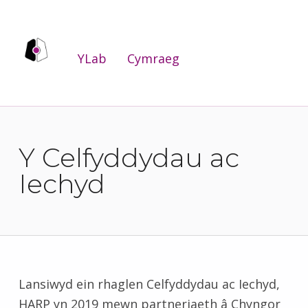
YLab
YLab
Cymraeg
WE ARE THE PUBLIC SERVICES INNOVATION LAB FOR WALES.
Y Celfyddydau ac
Iechyd
Lansiwyd ein rhaglen Celfyddydau ac Iechyd,
HARP yn 2019 mewn partneriaeth â Chyngor