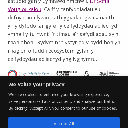
astudio gan y Cymrawd Ymchwil,
Dr Sofia
Vougioukalou
. Caiff y canfyddiadau eu
defnyddio i lywio datblygiadau gwasanaeth
yn y dyfodol ar gyfer y celfyddydau ac iechyd
ymhell y tu hwnt i’r timau a’r sefydliadau sy’n
rhan ohoni. Rydym ni’n ystyried y bydd hon yn
rhaglen o fudd i ecosystem gyfan y
celfyddydau ac iechyd yng Nghymru.
Skip back to main navigation
We value your privacy
We use cookies to enhance your browsing experience,
serve personalized ads or content, and analyze our traffic.
By clicking "Accept All", you consent to our use of cookies.
YLab
Accept All