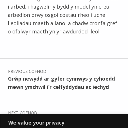
i arbed, rhagwelir y bydd y model yn creu
arbedion drwy osgoi costau rheoli uchel
lleoliadau maeth allanol a chadw cronfa gref
o ofalwyr maeth yn yr awdurdod lleol.
Skip back to main navigation
Llywio cofnod
PREVIOUS COFNOD
Grŵp newydd ar gyfer cynnwys y cyhoedd
mewn ymchwil i’r celfyddydau ac iechyd
NEXT COFNOD
Her Sbrint HARP COVID-19
We value your privacy