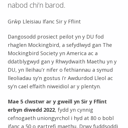
nabod chi’n barod.
Grŵp Lleisiau Ifanc Sir y Fflint
Dangosodd prosiect peilot yn y DU fod
rhaglen Mockingbird, a sefydlwyd gan The
Mockingbird Society yn America ac a
ddatblygwyd gan y Rhwydwaith Maethu yn y
DU, yn lleihau’r nifer o fethiannau a symud
lleoliadau sy’n gostus i’r Awdurdod Lleol ac
sy’n cael effaith niweidiol ar y plentyn.
Mae 5 clwstwr ar y gweill yn Sir y Fflint
erbyn diwedd 2022
, fydd yn cynnig
cefnogaeth uniongyrchol i hyd at 80 o bobl
ifanc a 50 o gartrefi maethu. Drwy fuddsoddi