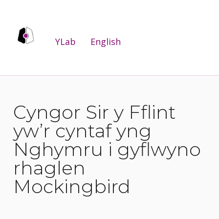
YLab
YLab
English
RYDYM YN GWNEUD BYWYDAU'N WELL DRWY WELLA GWASANAETHAU CYHOEDDUS I'R BOBL SY'N EU DEFNYDDIO A'U DARPARU.
Cyngor Sir y Fflint
yw’r cyntaf yng
Nghymru i gyflwyno
rhaglen
Mockingbird