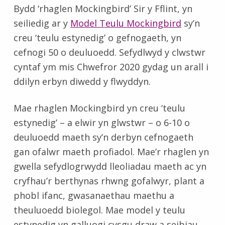
Bydd ‘rhaglen Mockingbird’ Sir y Fflint, yn
seiliedig ar y
Model Teulu Mockingbird
sy’n
creu ‘teulu estynedig’ o gefnogaeth, yn
cefnogi 50 o deuluoedd. Sefydlwyd y clwstwr
cyntaf ym mis Chwefror 2020 gydag un arall i
ddilyn erbyn diwedd y flwyddyn.
Mae rhaglen Mockingbird yn creu ‘teulu
estynedig’ – a elwir yn glwstwr – o 6-10 o
deuluoedd maeth sy’n derbyn cefnogaeth
gan ofalwr maeth profiadol. Mae’r rhaglen yn
gwella sefydlogrwydd lleoliadau maeth ac yn
cryfhau’r berthynas rhwng gofalwyr, plant a
phobl ifanc, gwasanaethau maethu a
theuluoedd biolegol. Mae model y teulu
estynedig yn galluogi cysgu draw a seibiau