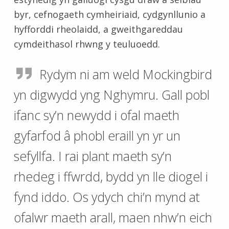
byr, cefnogaeth cymheiriaid, cydgynllunio a
hyfforddi rheolaidd, a gweithgareddau
cymdeithasol rhwng y teuluoedd.
Rydym ni am weld Mockingbird
yn digwydd yng Nghymru. Gall pobl
ifanc sy’n newydd i ofal maeth
gyfarfod â phobl eraill yn yr un
sefyllfa. I rai plant maeth sy’n
rhedeg i ffwrdd, bydd yn lle diogel i
fynd iddo. Os ydych chi’n mynd at
ofalwr maeth arall, maen nhw’n eich