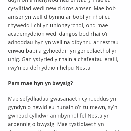
cysylltiad wedi newid dros amser. Mae bob
amser yn well dibynnu ar bobl yn rhoi eu
rhywedd i chi yn uniongyrchol, ond mae
academyddion wedi dangos bod rhai o’r
adnoddau hyn yn well na dibynnu ar restrau
enwau babi a gyhoeddir yn genedlaethol yn
unig. Gan ystyried y rhain a chafeatau eraill,
rwy’n eu defnyddio i helpu Nesta.
Pam mae hyn yn bwysig?
Mae sefydliadau gwasanaeth cyhoeddus yn
gyndyn o newid eu hunain o’r tu mewn, sy’n
gwneud cyllidwr annibynnol fel Nesta yn
arbennig o bwysig. Mae tystiolaeth yn