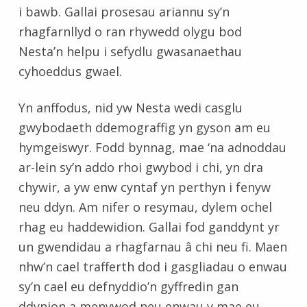
i bawb. Gallai prosesau ariannu sy’n
rhagfarnllyd o ran rhywedd olygu bod
Nesta’n helpu i sefydlu gwasanaethau
cyhoeddus gwael.
Yn anffodus, nid yw Nesta wedi casglu
gwybodaeth ddemograffig yn gyson am eu
hymgeiswyr. Fodd bynnag, mae ‘na adnoddau
ar-lein sy’n addo rhoi gwybod i chi, yn dra
chywir, a yw enw cyntaf yn perthyn i fenyw
neu ddyn. Am nifer o resymau, dylem ochel
rhag eu haddewidion. Gallai fod ganddynt yr
un gwendidau a rhagfarnau â chi neu fi. Maen
nhw’n cael trafferth dod i gasgliadau o enwau
sy’n cael eu defnyddio’n gyffredin gan
ddynion a menywod neu enwau y mae eu