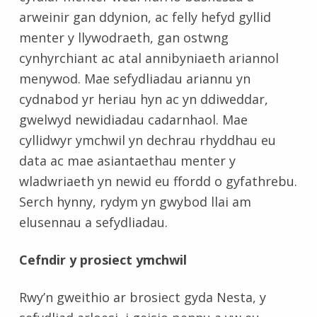
arweinir gan ddynion, ac felly hefyd gyllid
menter y llywodraeth, gan ostwng
cynhyrchiant ac atal annibyniaeth ariannol
menywod. Mae sefydliadau ariannu yn
cydnabod yr heriau hyn ac yn ddiweddar,
gwelwyd newidiadau cadarnhaol. Mae
cyllidwyr ymchwil yn dechrau rhyddhau eu
data ac mae asiantaethau menter y
wladwriaeth yn newid eu ffordd o gyfathrebu.
Serch hynny, rydym yn gwybod llai am
elusennau a sefydliadau.
Cefndir y prosiect ymchwil
Rwy’n gweithio ar brosiect gyda Nesta, y