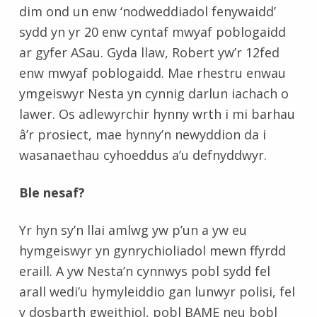
dim ond un enw ‘nodweddiadol fenywaidd’
sydd yn yr 20 enw cyntaf mwyaf poblogaidd
ar gyfer ASau. Gyda llaw, Robert yw’r 12fed
enw mwyaf poblogaidd. Mae rhestru enwau
ymgeiswyr Nesta yn cynnig darlun iachach o
lawer. Os adlewyrchir hynny wrth i mi barhau
â’r prosiect, mae hynny’n newyddion da i
wasanaethau cyhoeddus a’u defnyddwyr.
Ble nesaf?
Yr hyn sy’n llai amlwg yw p’un a yw eu
hymgeiswyr yn gynrychioliadol mewn ffyrdd
eraill. A yw Nesta’n cynnwys pobl sydd fel
arall wedi’u hymyleiddio gan lunwyr polisi, fel
y dosbarth gweithiol, pobl BAME neu bobl