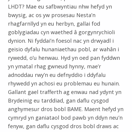
LHDT? Mae eu safbwyntiau nhw hefyd yn
bwysig, ac os yw prosesau Nesta’n
rhagfarnllyd yn eu herbyn, gallai fod
goblygiadau cyn waethed â gorgynrychioli
dynion. Ni fyddai’n foesol nac yn drwyadl i
geisio dyfalu hunaniaethau pobl, ar wahân i
rywedd, o’u henwau. Hyd yn oed pan fyddwn
yn ymatal rhag gwneud hynny, mae’r
adnoddau rwy’n eu defnyddio i ddyfalu
rhywedd yn achosi eu problemau eu hunain.
Gallant gael trafferth ag enwau nad ydynt yn
Brydeinig eu tarddiad, gan daflu cysgod
anghymesur dros bobl BAME. Maent hefyd yn
cymryd yn ganiataol bod pawb yn ddyn neu’n
fenyw, gan daflu cysgod dros bobl draws ac