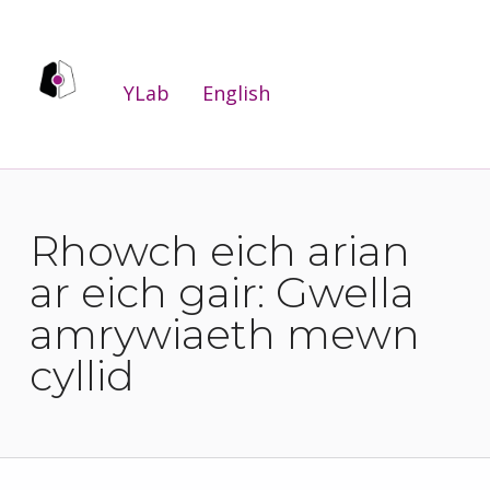
YLab
YLab
English
RYDYM YN GWNEUD BYWYDAU'N WELL DRWY WELLA GWASANAETHAU CYHOEDDUS I'R BOBL SY'N EU DEFNYDDIO A'U DARPARU.
Rhowch eich arian
ar eich gair: Gwella
amrywiaeth mewn
cyllid