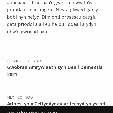
anneuaidd. I sicrhau’r gwerth mwyaf i’w
grantiau, mae angen i Nesta glywed gan y
bobl hyn hefyd. Dim ond prosesau casglu
data priodol a all eu helpu i ddeall a ydyn
nhw’n gwneud hyn.
Skip back to main navigation
Llywio cofnod
PREVIOUS COFNOD
Gwobrau Amrywiaeth sy’n Deall Dementia
2021
NEXT COFNOD
Arloesi yn y Celfyddydau ac Iechyd yn ystod
y pandemig