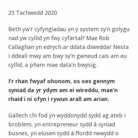
23 Tachwedd 2020
Beth yw’r cyfyngiadau yn y system sy’n golygu
nad yw cyllid yn fwy cyfartal? Mae Rob
Callaghan yn edrych ar ddata diweddar Nesta
i ddeall mwy am bwy sy’n gwneud cais am eu
cyllid, a pham mae data’n bwysig.
I’r rhan fwyaf ohonom, os oes gennym
syniad da yr ydym am ei wireddu, mae’n
rhaid i ni ofyn i rywun arall am arian.
Gallech chi fod yn wyddonydd sydd ag ateb i
broblem, yn entrepreneur sydd â syniad
busnes, yn elusen sydd â ffordd newydd o