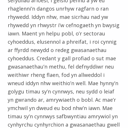
sefydliad arloesi, i geisio pennu a yw eu
rhaglenni’n dangos unrhyw ragfarn o ran
rhywedd. Iddyn nhw, mae sicrhau nad yw
rhywedd yn rhwystr i’w cefnogaeth yn bwysig
iawn. Maent yn helpu pobl, o’r sectorau
cyhoeddus, elusennol a phreifat, i roi cynnig
ar ffyrdd newydd o redeg gwasanaethau
cyhoeddus. Credant y gall profiad o sut mae
gwasanaethau’n methu, fel defnyddiwr neu
weithiwr rheng flaen, fod yn allweddol i
wneud iddyn nhw weithio’n well. Mae hynny’n
golygu timau sy’n cynnwys, neu sydd o leiaf
yn gwrando ar, amrywiaeth o bobl. Ac mae’r
ymchwil yn dweud eu bod nhw’n iawn. Mae
timau sy’n cynnwys safbwyntiau amrywiol yn
cynhyrchu cynhyrchion a gwasanaethau gwell