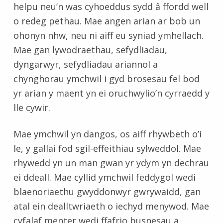
helpu neu’n was cyhoeddus sydd â ffordd well
o redeg pethau. Mae angen arian ar bob un
ohonyn nhw, neu ni aiff eu syniad ymhellach.
Mae gan lywodraethau, sefydliadau,
dyngarwyr, sefydliadau ariannol a
chynghorau ymchwil i gyd brosesau fel bod
yr arian y maent yn ei oruchwylio’n cyrraedd y
lle cywir.
Mae ymchwil yn dangos, os aiff rhywbeth o’i
le, y gallai fod sgil-effeithiau sylweddol. Mae
rhywedd yn un man gwan yr ydym yn dechrau
ei ddeall. Mae cyllid ymchwil feddygol wedi
blaenoriaethu gwyddonwyr gwrywaidd, gan
atal ein dealltwriaeth o iechyd menywod. Mae
cyfalaf menter wedi ffafrio busnesau a