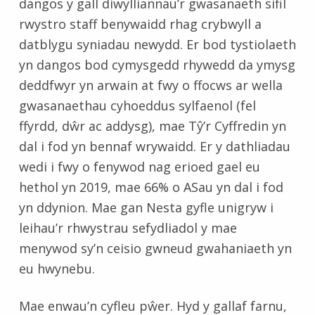
dangos y gall diwylliannau’r gwasanaeth sifil
rwystro staff benywaidd rhag crybwyll a
datblygu syniadau newydd. Er bod tystiolaeth
yn dangos bod cymysgedd rhywedd da ymysg
deddfwyr yn arwain at fwy o ffocws ar wella
gwasanaethau cyhoeddus sylfaenol (fel
ffyrdd, dŵr ac addysg), mae Tŷ’r Cyffredin yn
dal i fod yn bennaf wrywaidd. Er y dathliadau
wedi i fwy o fenywod nag erioed gael eu
hethol yn 2019, mae 66% o ASau yn dal i fod
yn ddynion. Mae gan Nesta gyfle unigryw i
leihau’r rhwystrau sefydliadol y mae
menywod sy’n ceisio gwneud gwahaniaeth yn
eu hwynebu.
Mae enwau’n cyfleu pŵer. Hyd y gallaf farnu,